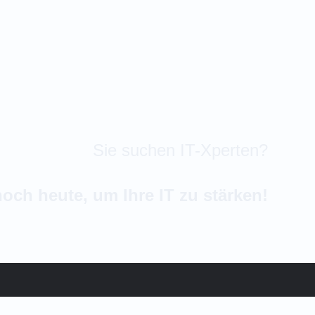
Sie suchen IT-Xperten?
och heute, um Ihre IT zu stärken!
A-30 Center