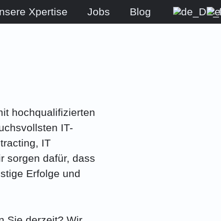
nsere Xpertise
Jobs
Blog
t hochqualifizierten
uchsvollsten IT-
racting, IT
r sorgen dafür, dass
istige Erfolge und
 Sie derzeit? Wir