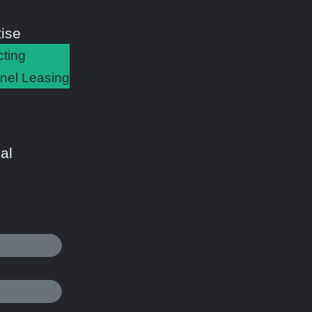
ise
cting
nel Leasing